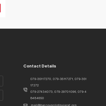
Contact Details
079-35117270, 079-35117271, 079-351
17272
079-27434073, 079-29701096, 079-4
8484650
mail@barcouncilofgujarat.org