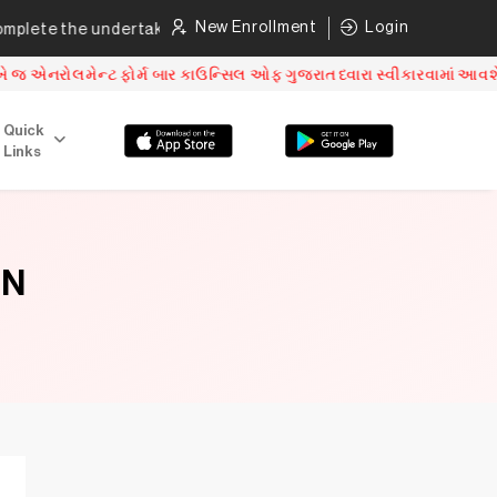
New Enrollment
Login
lete the undertaking as per direction mentioned.
Click here
રોલમેન્ટ ફોર્મ બાર કાઉન્સિલ ઓફ ગુજરાત ધ્વારા સ્વીકારવામાં આવશે. ટો
Quick
Links
ON