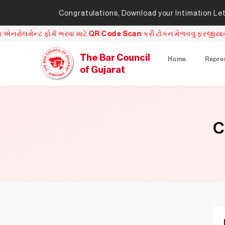
Congratulations, Download your Intimation Lett
ેન્ટ ફોર્મ ભરવા માટે QR Code Scan કરી ટોકન મેળવવુ ફરજીયાત છે અને Q
The Bar Council
Home
Repre
of Gujarat
C